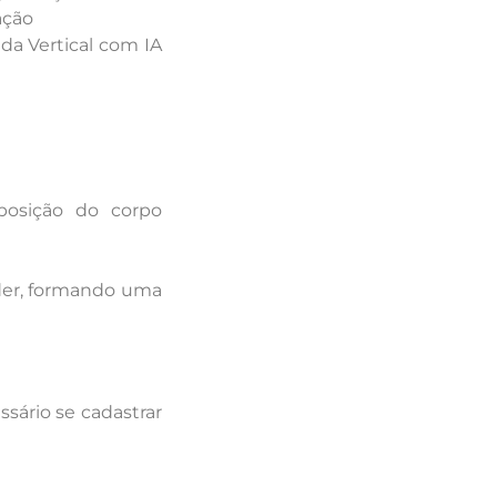
ação
da Vertical com IA
posição do corpo
der, formando uma
sário se cadastrar