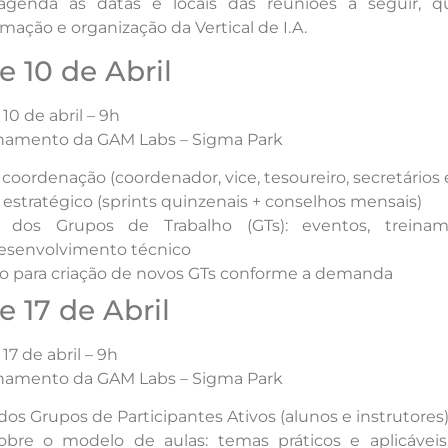
genda as datas e locais das reuniões a seguir, q
ormação e organização da Vertical de I.A.
 10 de Abril
 10 de abril – 9h
inamento da GAM Labs – Sigma Park
oordenação (coordenador, vice, tesoureiro, secretários 
estratégico (sprints quinzenais + conselhos mensais)
o dos Grupos de Trabalho (GTs): eventos, treinam
esenvolvimento técnico
o para criação de novos GTs conforme a demanda
 17 de Abril
 17 de abril – 9h
inamento da GAM Labs – Sigma Park
os Grupos de Participantes Ativos (alunos e instrutores
obre o modelo de aulas: temas práticos e aplicáveis