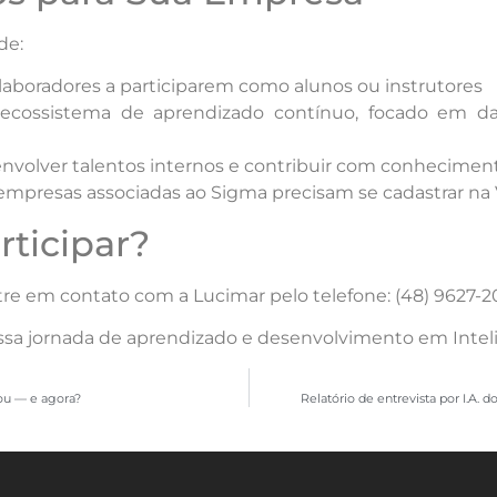
de:
olaboradores a participarem como alunos ou instrutores
ecossistema de aprendizado contínuo, focado em da
envolver talentos internos e contribuir com conhecimen
presas associadas ao Sigma precisam se cadastrar na V
ticipar?
ntre em contato com a Lucimar pelo telefone: (48) 9627-2
ssa jornada de aprendizado e desenvolvimento em Inteligê
çou — e agora?
Relatório de entrevista por I.A. 