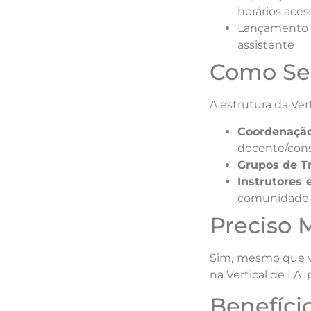
horários ace
Lançamento d
assistente
Como Ser
A estrutura da Ver
Coordenação
docente/cons
Grupos de T
Instrutores 
comunidade 
Preciso 
Sim, mesmo que vo
na Vertical de I.A
Benefíci