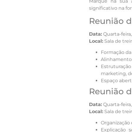
Marque na sua a
significativo na f
Reunião de
Data:
Quarta-feira,
Local:
Sala de tre
Formação da c
Alinhamento 
Estruturaçã
marketing, d
Espaço abert
Reunião de
Data:
Quarta-feira,
Local:
Sala de tre
Organização d
Explicação s