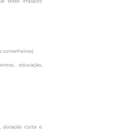
ue terão impacto
e conselheiros)
entos, educação,
)
, duração curta e