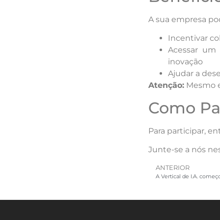
A sua empresa po
Incentivar c
Acessar um 
inovação
Ajudar a des
Atenção:
Mesmo em
Como Par
Para participar, e
Junte-se a nós ne
ANTERIOR
A Vertical de I.A. come