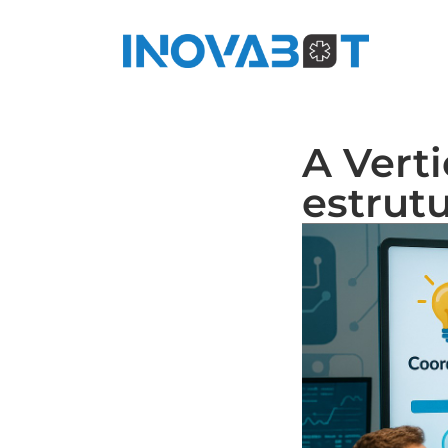
H
A Verti
estrut