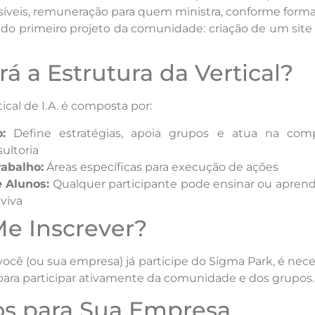
ssíveis, remuneração para quem ministra, conforme form
o primeiro projeto da comunidade: criação de um site 
á a Estrutura da Vertical?
tical de I.A. é composta por:
:
Define estratégias, apoia grupos e atua na com
ultoria
rabalho:
Áreas específicas para execução de ações
e Alunos:
Qualquer participante pode ensinar ou apren
viva
Me Inscrever?
cê (ou sua empresa) já participe do Sigma Park, é neces
. para participar ativamente da comunidade e dos grupos.
os para Sua Empresa