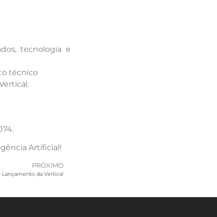
dos, tecnologia e
to técnico
ertical.
074.
ncia Artificial!
PRÓXIMO
do Lançamento da Vertical