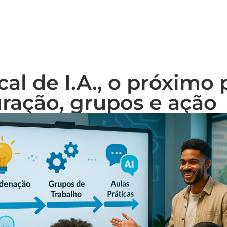
OME
SOBRE NÓS
BENEFÍCIOS
PLANOS
cal de I.A., o próximo 
uração, grupos e ação