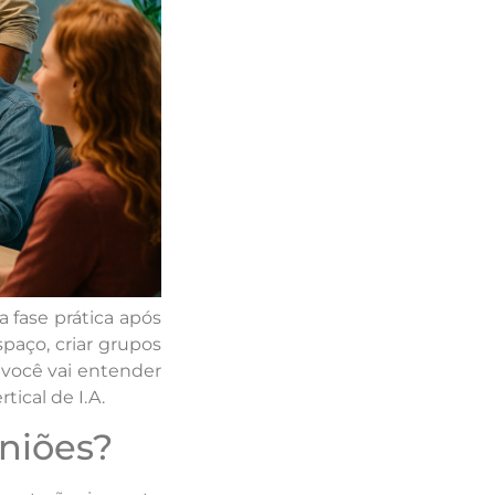
a fase prática após
paço, criar grupos
, você vai entender
ical de I.A.
niões?