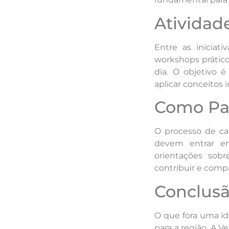
Atividad
Entre as iniciat
workshops práticos
dia. O objetivo é
aplicar conceitos
Como Par
O processo de ca
devem entrar em
orientações sob
contribuir e compa
Conclusã
O que fora uma id
para a região. A V