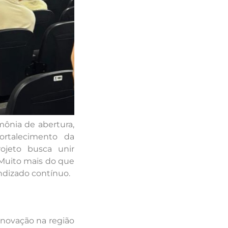
mônia de abertura,
rtalecimento da
ojeto busca unir
 Muito mais do que
endizado contínuo.
 inovação na região