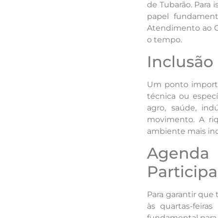
de Tubarão. Para 
papel fundament
Atendimento ao C
o tempo.
Inclusão
Um ponto importan
técnica ou espec
agro, saúde, ind
movimento. A riq
ambiente mais ino
Agenda
Particip
Para garantir que 
às quartas-feira
fundamental para