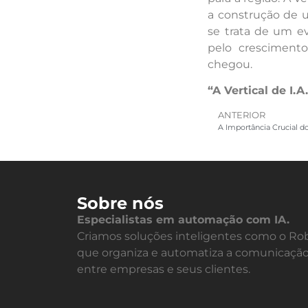
a construção de 
se trata de um e
pelo crescimento
chegou.
“A Vertical de I.
ANTERIOR
A Importância Crucial d
Sobre nós
Especialistas em automação com IA.
Criamos soluções inteligentes como o Rob
que organiza e automatiza a comunicaçã
entre empresas e seus clientes.