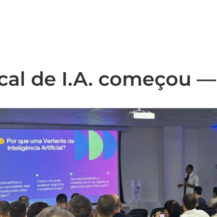
OME
SOBRE NÓS
BENEFÍCIOS
PLANOS
ical de I.A. começou —