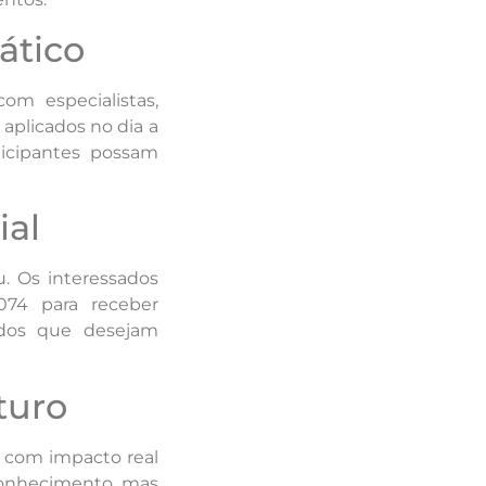
ático
om especialistas,
 aplicados no dia a
rticipantes possam
ial
. Os interessados
074 para receber
odos que desejam
turo
e com impacto real
e conhecimento, mas