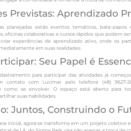
es Previstas: Aprendizado Pr
ivas planejadas estão eventos temáticos, bate-papos c
, oficinas colaborativas e cursos rápidos que podem ser
 criar experiências de aprendizado ativo, onde os pa
 imediatamente em suas realidades.
ticipar: Seu Papel é Essenc
dastramento para participar das atividades já começou
 contato com Lucimar pelo telefone (48) 9627-2
re como se envolver. O espaço está aberto para t
rtilhar suas habilidades.
o: Juntos, Construindo o Fu
eia inicial, agora se transforma em um projeto coletivo 
ertical de I.A. do Sigma Park visa não apenas a troca d