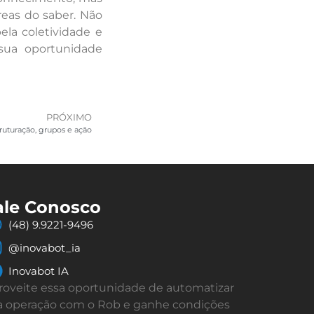
eas do saber. Não
la coletividade e
 sua oportunidade
PRÓXIMO
struturação, grupos e ação
ale Conosco
(48) 9.9221-9496
@inovabot_ia
Inovabot IA
roveite essa oportunidade de automatizar
a operação com o Rob e ganhe condições