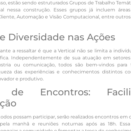
isso, estão sendo estruturados Grupos de Trabalho Temá
al nessa construção. Esses grupos já incluem área
liente, Automação e Visão Computacional, entre outros
 e Diversidade nas Ações
te a ressaltar é que a Vertical não se limita a indiv
ífica. Independentemente de sua atuação em setores
ústria ou comunicação, todos são bem-vindos para 
ueza das experiências e conhecimentos distintos co
vador e produtivo.
 de Encontros: Facil
ação
todos possam participar, serão realizados encontros em d
s pela manhã e reuniões noturnas após as 18h. Essa f
 engajar a comunidade e fomentar a troca de conhecim