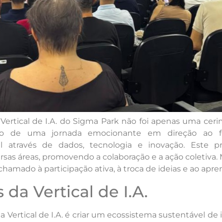
ertical de I.A. do Sigma Park não foi apenas uma ceri
io de uma jornada emocionante em direção ao fo
l através de dados, tecnologia e inovação. Este pr
ersas áreas, promovendo a colaboração e a ação coletiva.
hamado à participação ativa, à troca de ideias e ao apr
 da Vertical de I.A.
a Vertical de I.A. é criar um ecossistema sustentável de