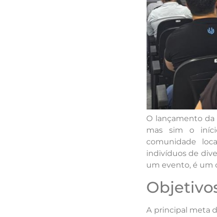
O lançamento da V
mas sim o iníc
comunidade loca
indivíduos de div
um evento, é um c
Objetivos
A principal meta d