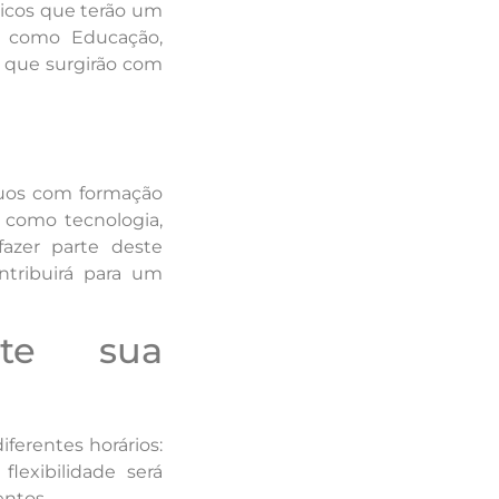
ticos que terão um
s como Educação,
 que surgirão com
íduos com formação
 como tecnologia,
fazer parte deste
ntribuirá para um
ite sua
iferentes horários:
lexibilidade será
entos.