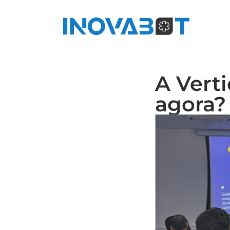
H
A Vert
agora?