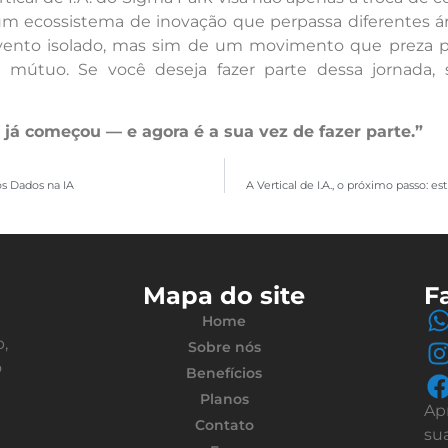
um ecossistema de inovação que perpassa diferentes ár
vento isolado, mas sim de um movimento que preza pe
 mútuo. Se você deseja fazer parte dessa jornada,
A. já começou — e agora é a sua vez de fazer parte.”
os Dados na IA
A Vertical de I.A., o próximo passo: e
Mapa do site
F
Home
,
Sobre nós
o
Benefícios
Planos
Ap
Contato
su